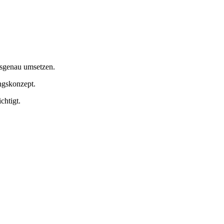
ssgenau umsetzen.
ngskonzept.
chtigt.